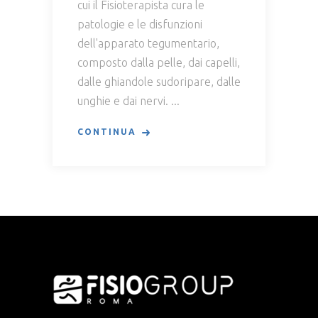
cui il Fisioterapista cura le
patologie e le disfunzioni
dell'apparato tegumentario,
composto dalla pelle, dai capelli,
dalle ghiandole sudoripare, dalle
unghie e dai nervi.
CONTINUA