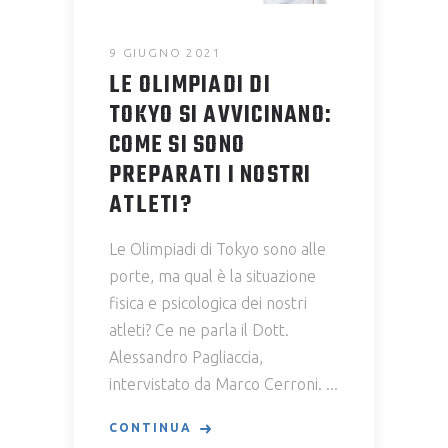
9 GIUGNO 2021
LE OLIMPIADI DI
TOKYO SI AVVICINANO:
COME SI SONO
PREPARATI I NOSTRI
ATLETI?
Le Olimpiadi di Tokyo sono alle
porte, ma qual è la situazione
fisica e psicologica dei nostri
atleti? Ce ne parla il Dott.
Alessandro Pagliaccia,
intervistato da Marco Cerroni.
CONTINUA