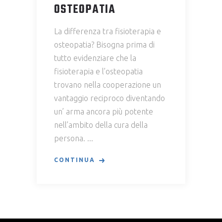
OSTEOPATIA
La differenza tra fisioterapia e
osteopatia? Bisogna prima di
tutto evidenziare che la
fisioterapia e l’osteopatia
trovano nella cooperazione un
vantaggio reciproco diventando
un’ arma ancora più potente
nell’ambito della cura della
persona.
CONTINUA