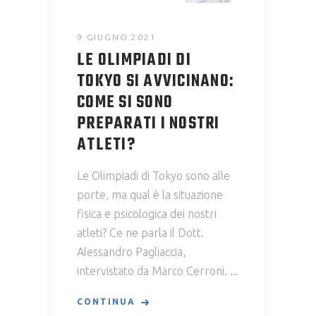
9 GIUGNO 2021
LE OLIMPIADI DI
TOKYO SI AVVICINANO:
COME SI SONO
PREPARATI I NOSTRI
ATLETI?
Le Olimpiadi di Tokyo sono alle
porte, ma qual è la situazione
fisica e psicologica dei nostri
atleti? Ce ne parla il Dott.
Alessandro Pagliaccia,
intervistato da Marco Cerroni.
CONTINUA