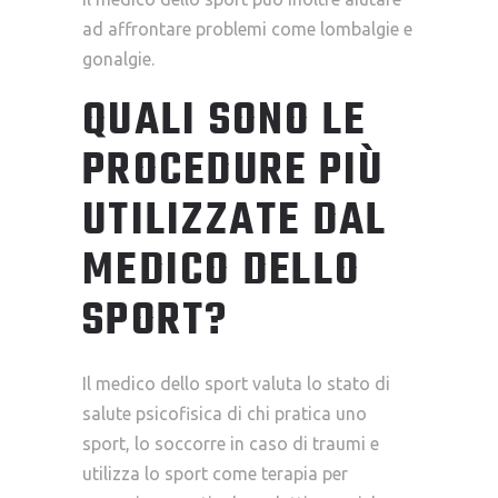
ad affrontare problemi come lombalgie e
gonalgie.
QUALI SONO LE
PROCEDURE PIÙ
UTILIZZATE DAL
MEDICO DELLO
SPORT?
Il medico dello sport valuta lo stato di
salute psicofisica di chi pratica uno
sport, lo soccorre in caso di traumi e
utilizza lo sport come terapia per