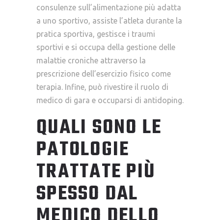
consulenze sull’alimentazione più adatta
a uno sportivo, assiste l’atleta durante la
pratica sportiva, gestisce i traumi
sportivi e si occupa della gestione delle
malattie croniche attraverso la
prescrizione dell’esercizio fisico come
terapia. Infine, può rivestire il ruolo di
medico di gara e occuparsi di antidoping.
QUALI SONO LE
PATOLOGIE
TRATTATE PIÙ
SPESSO DAL
MEDICO DELLO